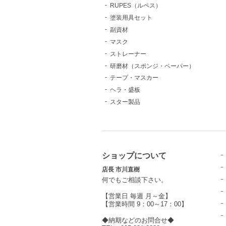
RUPES（ルペス）
塗装用具セット
副資材
マスク
ストレーナー
研磨材（スポンジ・ペーパー）
テープ・マスカー
ヘラ・盛板
スター製品
ショップについて
店長 市川直樹
何でもご相談下さい。
【営業日 毎週 月～金】
【営業時間 9：00～17：00】
◆納期などのお問合せ◆