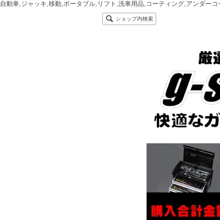
自動車,ジャッキ,移動,ポータブル,リフト,洗車用品,コーティング,アンダーコ
ショップ内検索