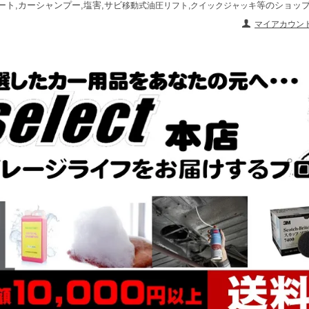
ート,カーシャンプー,塩害,サビ
等のショッ
移動式油圧リフト,クイックジャッキ
マイアカウン