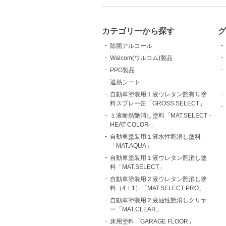
カテゴリーから探す
除菌アルコール
Walcom(ワルコム)製品
PPG製品
遮熱シート
自動車塗装用１液ウレタン艶有り塗
料スプレー缶「GROSS.SELECT」
１液耐熱艶消し塗料「MAT.SELECT -
HEAT COLOR-」
自動車塗装用１液水性艶消し塗料
「MAT.AQUA」
自動車塗装用１液ウレタン艶消し塗
料「MAT.SELECT」
自動車塗装用２液ウレタン艶消し塗
料（4：1）「MAT.SELECT PRO」
自動車塗装用２液油性艶消しクリヤ
ー「MAT.CLEAR」
床用塗料「GARAGE FLOOR」