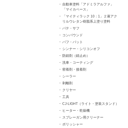
自動車塗料「アドミラアルファ」
「マイカベース」
「マイティラック 10：1」２液アク
リルウレタン樹脂系上塗り塗料
パテ・サフ
コンパウンド
バフ・パット
シンナー・シリコンオフ
防錆剤（錆止め）
洗車・コーティング
密着剤・接着剤
シーラー
剥離剤
クリヤー
工具
CJ-LIGHT（ライト・塗装スタンド）
ヒーター・乾燥機
スプレーガン用クリーナー
ポリッシャー