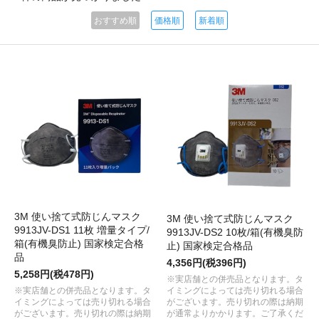
おすすめ順
価格順
新着順
3M 使い捨て式防じんマスク
3M 使い捨て式防じんマスク
9913JV-DS1 11枚 増量タイプ/
9913JV-DS2 10枚/箱(有機臭防
箱(有機臭防止) 国家検定合格
止) 国家検定合格品
品
4,356円(税396円)
5,258円(税478円)
※実店舗との併売品となります。タ
イミングによっては売り切れる場合
※実店舗との併売品となります。タ
がございます。売り切れの際は納期
イミングによっては売り切れる場合
が通常よりかかります。ご了承くだ
がございます。売り切れの際は納期