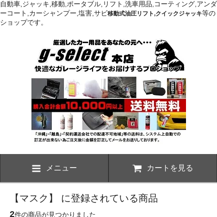
自動車,ジャッキ,移動,ポータブル,リフト,洗車用品,コーティング,アンダ
ーコート,カーシャンプー,塩害,サビ
等の
移動式油圧リフト,クイックジャッキ
ショップです。
メニュー
カートを見る
【マスク】 に登録されている商品
2
件の商品が見つかりました