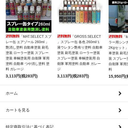
「MAT.SELECT スプ
「GROSS.SELECT
「M
レー缶 エアゾール 260ml 」
」スプレー缶 各色 260ml/１
ラー用シンナ
艶消し塗料 自動車塗装 刷毛
液ウレタン艶有り塗料 自動車
2Kgセット
塗装 ローラー塗装 スプレー
塗装 刷毛塗装 ローラー塗装
車塗装 刷毛
塗装 車輌塗装用 自衛隊 軍用
スプレー塗装 車輌塗装用 自
装 スプレー
塗料 自動車 つや消し塗料 塗
衛隊 軍用塗料 自動車 ガレー
自衛隊 軍用
料 ガレージ
ジ
料
3,113円(税283円)
3,113円(税283円)
15,950円(
ホーム
カートを見る
特定商取引法に基づく表記