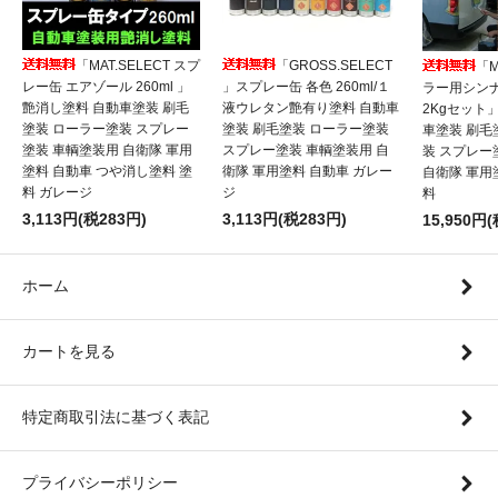
「MAT.SELECT スプ
「GROSS.SELECT
「M
レー缶 エアゾール 260ml 」
」スプレー缶 各色 260ml/１
ラー用シンナ
艶消し塗料 自動車塗装 刷毛
液ウレタン艶有り塗料 自動車
2Kgセット
塗装 ローラー塗装 スプレー
塗装 刷毛塗装 ローラー塗装
車塗装 刷毛
塗装 車輌塗装用 自衛隊 軍用
スプレー塗装 車輌塗装用 自
装 スプレー
塗料 自動車 つや消し塗料 塗
衛隊 軍用塗料 自動車 ガレー
自衛隊 軍用
料 ガレージ
ジ
料
3,113円(税283円)
3,113円(税283円)
15,950円(
ホーム
カートを見る
特定商取引法に基づく表記
プライバシーポリシー