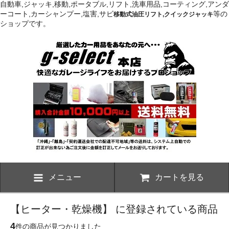
自動車,ジャッキ,移動,ポータブル,リフト,洗車用品,コーティング,アンダ
ーコート,カーシャンプー,塩害,サビ
等の
移動式油圧リフト,クイックジャッキ
ショップです。
メニュー
カートを見る
【ヒーター・乾燥機】 に登録されている商品
4
件の商品が見つかりました