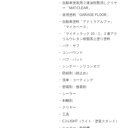
自動車塗装用２液油性艶消しクリヤ
ー「MAT.CLEAR」
床用塗料「GARAGE FLOOR」
自動車塗料「アドミラアルファ」
「マイカベース」
「マイティラック 10：1」２液アク
リルウレタン樹脂系上塗り塗料
パテ・サフ
コンパウンド
バフ・パット
シンナー・シリコンオフ
防錆剤（錆止め）
洗車・コーティング
密着剤・接着剤
シーラー
剥離剤
クリヤー
工具
CJ-LIGHT（ライト・塗装スタンド）
ヒーター・乾燥機