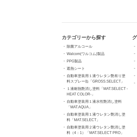
カテゴリーから探す
除菌アルコール
Walcom(ワルコム)製品
PPG製品
遮熱シート
自動車塗装用１液ウレタン艶有り塗
料スプレー缶「GROSS.SELECT」
１液耐熱艶消し塗料「MAT.SELECT -
HEAT COLOR-」
自動車塗装用１液水性艶消し塗料
「MAT.AQUA」
自動車塗装用１液ウレタン艶消し塗
料「MAT.SELECT」
自動車塗装用２液ウレタン艶消し塗
料（4：1）「MAT.SELECT PRO」