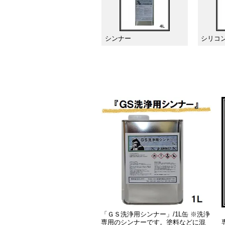
シンナー
シリコ
「ＧＳ洗浄用シンナー」/1L缶 ※洗浄
専用のシンナーです。塗料などに混