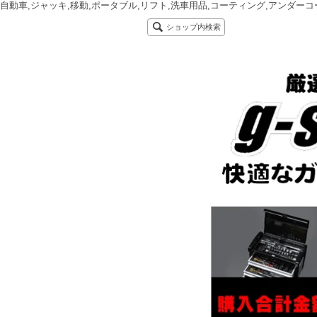
自動車,ジャッキ,移動,ポータブル,リフト,洗車用品,コーティング,アンダーコ
ショップ内検索