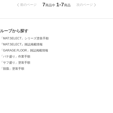
7
1-7
前のページ
次のページ
商品中
商品
グループから探す
「MAT.SELECT」シリーズ塗装手順
『MAT.SELECT』雑誌掲載情報
「GARAGE.FLOOR」雑誌掲載情報
「パテ盛り」作業手順
「サフ盛り」塗装手順
「脱脂」塗装手順