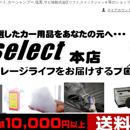
ート,カーシャンプー,塩害,サビ
等のショッ
移動式油圧リフト,クイックジャッキ
マイアカウン