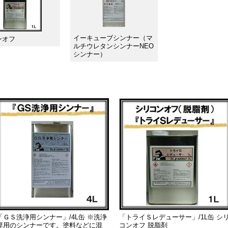
イーキューブシンナー（マ
ンオフ
ルチウレタンシンナーNEO
シンナー）
「ＧＳ洗浄用シンナー」/4L缶 ※洗浄
「トライＳレデューサー」/1L缶 シ
専用のシンナーです。塗料などに混
コンオフ 脱脂剤