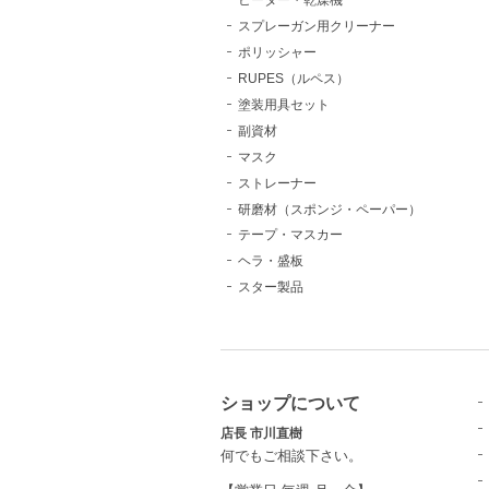
スプレーガン用クリーナー
ポリッシャー
RUPES（ルペス）
塗装用具セット
副資材
マスク
ストレーナー
研磨材（スポンジ・ペーパー）
テープ・マスカー
ヘラ・盛板
スター製品
ショップについて
店長 市川直樹
何でもご相談下さい。