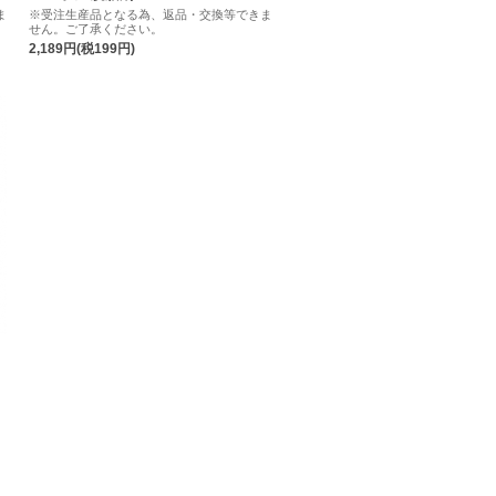
ま
※受注生産品となる為、返品・交換等できま
せん。ご了承ください。
2,189円(税199円)