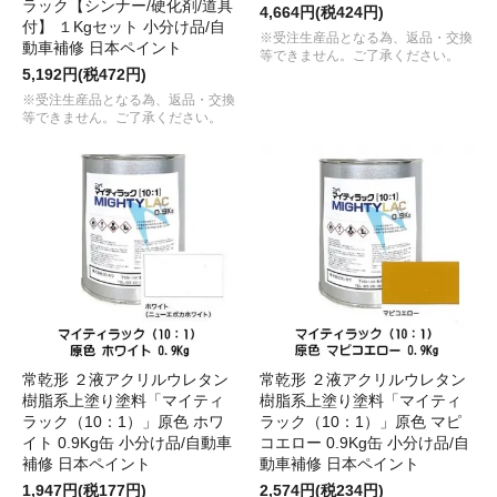
ラック【シンナー/硬化剤/道具
4,664円(税424円)
付】 １Kgセット 小分け品/自
※受注生産品となる為、返品・交換
動車補修 日本ペイント
等できません。ご了承ください。
5,192円(税472円)
※受注生産品となる為、返品・交換
等できません。ご了承ください。
常乾形 ２液アクリルウレタン
常乾形 ２液アクリルウレタン
樹脂系上塗り塗料「マイティ
樹脂系上塗り塗料「マイティ
ラック（10：1）」原色 ホワ
ラック（10：1）」原色 マピ
イト 0.9Kg缶 小分け品/自動車
コエロー 0.9Kg缶 小分け品/自
補修 日本ペイント
動車補修 日本ペイント
1,947円(税177円)
2,574円(税234円)