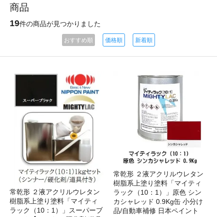
商品
19
件の商品が見つかりました
おすすめ順
価格順
新着順
常乾形 ２液アクリルウレタン
樹脂系上塗り塗料「マイティ
常乾形 ２液アクリルウレタン
ラック（10：1）」原色 シン
樹脂系上塗り塗料「マイティ
カシャレッド 0.9Kg缶 小分け
ラック（10：1）」スーパーブ
品/自動車補修 日本ペイント