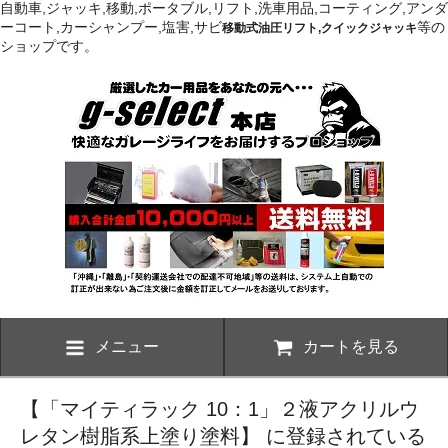
自動車,ジャッキ,移動,ポータブル,リフト,洗車用品,コーティング,アンダ
ーコート,カーシャンプー,塩害,サビ
等の
移動式油圧リフト,クイックジャッキ
ショップです。
メニュー
カートを見る
【「マイティラック 10：1」２液アクリルウ
レタン樹脂系上塗り塗料】 に登録されている