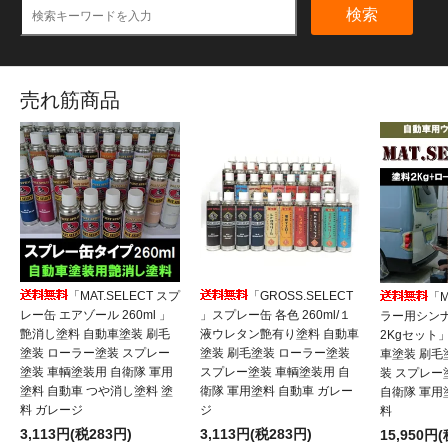
検索
売れ筋商品
「MAT.SELECT スプ
「GROSS.SELECT
「M
レー缶 エアゾール 260ml 」
」スプレー缶 各色 260ml/１
ラー用シンナ
艶消し塗料 自動車塗装 刷毛
液ウレタン艶有り塗料 自動車
2Kgセット
塗装 ローラー塗装 スプレー
塗装 刷毛塗装 ローラー塗装
車塗装 刷毛
塗装 車輌塗装用 自衛隊 軍用
スプレー塗装 車輌塗装用 自
装 スプレー
塗料 自動車 つや消し塗料 塗
衛隊 軍用塗料 自動車 ガレー
自衛隊 軍用
料 ガレージ
ジ
料
3,113円(税283円)
3,113円(税283円)
15,950円(