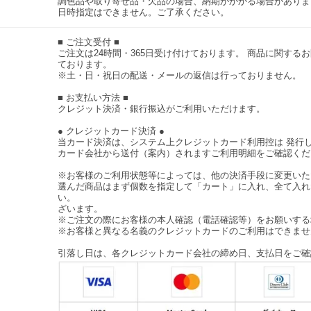
調色品や取り寄せ品・欠品の場合、納期がかかる場合がありま
日時指定はできません。ご了承ください。
■ ご注文受付 ■
ご注文は24時間・365日受け付けております。 商品に関す
ております。
※土・日・祝日の配送・メールの返信は行っておりません。
■ お支払い方法 ■
クレジット決済・銀行振込がご利用いただけます。
● クレジットカード決済 ●
当カード決済は、システム上クレジットカード利用控は 発行
カード会社から送付（案内）されますご利用明細をご確認くだ
※お客様のご利用状態等によっては、他の決済手段に変更いた
選んだ商品はまず個数を指定して「カート」に入れ、全て入れ
い。
ざいます。
※ご注文の際にお客様の本人確認（電話確認等）をお願いする
※お客様と異なる名義のクレジットカードのご利用はできませ
引落し日は、各クレジットカード会社の締め日、支払日をご確