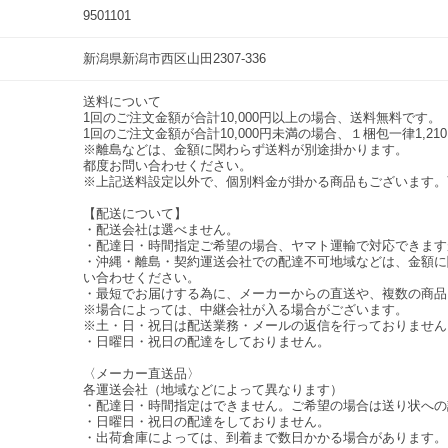
9501101
新潟県新潟市西区山田2307-336
送料について
1回のご注文金額が合計10,000円以上の場合、送料無料です。
1回のご注文金額が合計10,000円未満の場合、１梱包一律1,21
※離島などは、金額に関わらず送料が別途掛かります。
都度お問い合わせください。
※上記送料設定以外で、個別料金が掛かる商品もございます。
【配送について】
・配送会社は選べません。
・配達日・時間指定ご希望の場合、ヤマト運輸で対応できます
・沖縄・離島・契約運送会社での配達不可地域などは、金額に
い合わせください。
・最短でお届けする為に、メーカーからの直送や、複数の商品
※場合によっては、中継会社が入る場合がございます。
※土・日・祝日は配送業務・メールの返信を行っておりません
・日曜日・祝日の配達をしておりません。
〈メーカー直送品〉
各運送会社（地域などによって異なります）
・配達日・時間指定はできません。ご希望の場合は送り状への
・日曜日・祝日の配達をしておりません。
・出荷倉庫によっては、到着まで数日かかる場合があります。