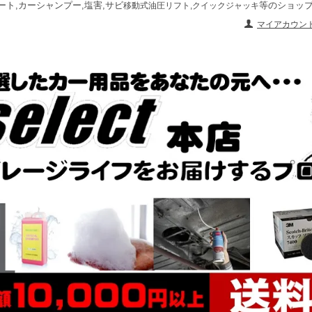
ート,カーシャンプー,塩害,サビ
等のショッ
移動式油圧リフト,クイックジャッキ
マイアカウン