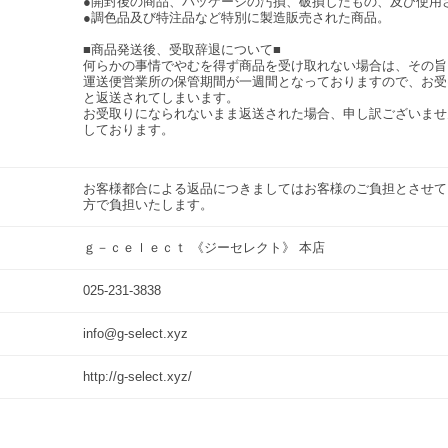
●開封後の商品、パッケージの汚損、破損したもの、及び使用
●調色品及び特注品など特別に製造販売された商品。
■商品発送後、受取辞退について■
何らかの事情でやむを得ず商品を受け取れない場合は、その旨
運送便営業所の保管期間が一週間となっておりますので、お受
と返送されてしまいます。
お受取りになられないまま返送された場合、申し訳ございませ
しております。
お客様都合による返品につきましてはお客様のご負担とさせて
方で負担いたします。
ｇ－ｃｅｌｅｃｔ 《ジーセレクト》 本店
025-231-3838
info@g-select.xyz
http://g-select.xyz/