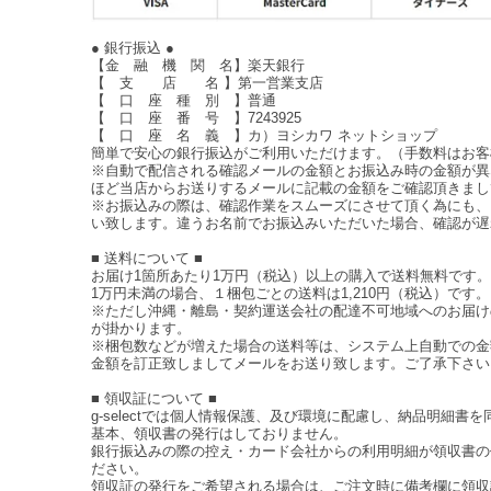
● 銀行振込 ●
【金 融 機 関 名】楽天銀行
【 支 店 名 】第一営業支店
【 口 座 種 別 】普通
【 口 座 番 号 】7243925
【 口 座 名 義 】カ）ヨシカワ ネットショップ
簡単で安心の銀行振込がご利用いただけます。（手数料はお客
※自動で配信される確認メールの金額とお振込み時の金額が異
ほど当店からお送りするメールに記載の金額をご確認頂きまし
※お振込みの際は、確認作業をスムーズにさせて頂く為にも、
い致します。違うお名前でお振込みいただいた場合、確認が遅
■ 送料について ■
お届け1箇所あたり1万円（税込）以上の購入で送料無料です。
1万円未満の場合、１梱包ごとの送料は1,210円（税込）です。
※ただし沖縄・離島・契約運送会社の配達不可地域へのお届け
が掛かります。
※梱包数などが増えた場合の送料等は、システム上自動での金
金額を訂正致しましてメールをお送り致します。ご了承下さい
■ 領収証について ■
g-selectでは個人情報保護、及び環境に配慮し、納品明細書
基本、領収書の発行はしておりません。
銀行振込みの際の控え・カード会社からの利用明細が領収書の
ださい。
領収証の発行をご希望される場合は、ご注文時に備考欄に領収