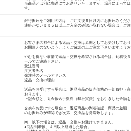
※商品とは別に郵送にてお送りいたしますが、場合によっては
す。
銀行振込をご利用の方は、ご注文後５日以内にお振込みくださ
連絡がないまま５日以上ご入金の確認が取れない場合は、ご注
お客さまの都合による返品・交換は原則としてお受けしており
お間違えのないよう、よくご確認の上ご注文下さいますようお
やむを得ない事情で返品・交換を希望される場合は、到着後３
ールでご連絡下さい。
受注番号
注文者氏名
発注時のメールアドレス
返品・交換の理由
返品をお受けする場合は、返品商品の販売価格の一部負担（商
おります。
上記金額と、返金振込手数料（弊社実費）をお引きした金額を
交換をお受けする場合は、返送商品の到着確認・商品の差額・
のお振込みが確認でき次第、交換品を発送致します。
尚、以下の場合は、返品・交換をお受けできません。
●商品到着後、４日以上経過した場合。