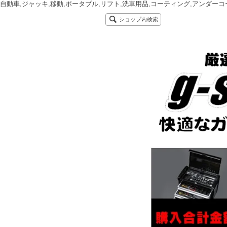
自動車,ジャッキ,移動,ポータブル,リフト,洗車用品,コーティング,アンダーコ
ショップ内検索