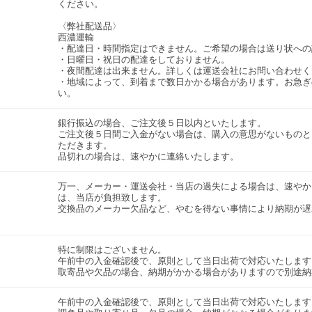
ください。
〈弊社配送品〉
西濃運輸
・配達日・時間指定はできません。ご希望の場合は送り状への
・日曜日・祝日の配達をしておりません。
・夜間配達は出来ません。詳しくは運送会社にお問い合わせく
・地域によって、到着まで数日かかる場合があります。お急ぎ
い。
銀行振込の場合、ご注文後５日以内といたします。
ご注文後５日間ご入金がない場合は、購入の意思がないものと
ただきます。
品切れの場合は、速やかに連絡いたします。
万一、メーカー・運送会社・当店の過失による場合は、速やか
は、当店が負担致します。
交換品のメーカー欠品など、やむを得ない事情により納期が遅
特に制限はございません。
午前中の入金確認後で、原則として当日出荷で対応いたします
取寄品や欠品の場合、納期がかかる場合がありますので別途
午前中の入金確認後で、原則として当日出荷で対応いたします