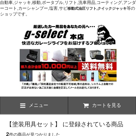
自動車,ジャッキ,移動,ポータブル,リフト,洗車用品,コーティング,アンダ
ーコート,カーシャンプー,塩害,サビ
等の
移動式油圧リフト,クイックジャッキ
ショップです。
メニュー
カートを見る
【塗装用具セット】 に登録されている商品
2
件の商品が見つかりました