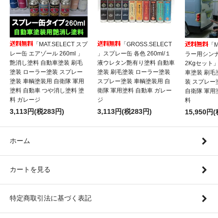
「MAT.SELECT スプ
「GROSS.SELECT
「M
レー缶 エアゾール 260ml 」
」スプレー缶 各色 260ml/１
ラー用シンナ
艶消し塗料 自動車塗装 刷毛
液ウレタン艶有り塗料 自動車
2Kgセット
塗装 ローラー塗装 スプレー
塗装 刷毛塗装 ローラー塗装
車塗装 刷毛
塗装 車輌塗装用 自衛隊 軍用
スプレー塗装 車輌塗装用 自
装 スプレー
塗料 自動車 つや消し塗料 塗
衛隊 軍用塗料 自動車 ガレー
自衛隊 軍用
料 ガレージ
ジ
料
3,113円(税283円)
3,113円(税283円)
15,950円(
ホーム
カートを見る
特定商取引法に基づく表記