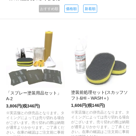
おすすめ順
価格順
新着順
塗装前処理セット(スカッフソ
「スプレー塗装用品セット」
フト&HI－WASH＋)
A-2
1,606円(税146円)
3,806円(税346円)
※実店舗との併売品となります。タ
※実店舗との併売品となります。タ
イミングによっては売り切れる場合
イミングによっては売り切れる場合
がございます。売り切れの際は納期
がございます。売り切れの際は納期
が通常よりかかります。ご了承くだ
が通常よりかかります。ご了承くだ
さい。在庫の確認はご注文前に事前
さい。在庫の確認はご注文前に事前