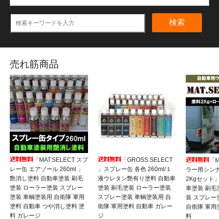
検索
売れ筋商品
「MAT.SELECT スプ
「GROSS.SELECT
「M
レー缶 エアゾール 260ml 」
」スプレー缶 各色 260ml/１
ラー用シンナ
艶消し塗料 自動車塗装 刷毛
液ウレタン艶有り塗料 自動車
2Kgセット
塗装 ローラー塗装 スプレー
塗装 刷毛塗装 ローラー塗装
車塗装 刷毛
塗装 車輌塗装用 自衛隊 軍用
スプレー塗装 車輌塗装用 自
装 スプレー
塗料 自動車 つや消し塗料 塗
衛隊 軍用塗料 自動車 ガレー
自衛隊 軍用
料 ガレージ
ジ
料