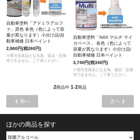
自動車塗料「アドミラアルフ
ァ」原色 各色（色によって容
量が異なります）小分け品/自
自動車塗料「NAX マルチ マイ
動車補修 日本ペイント
カベース」 各色（色によって
2,860円(税260円)
容量が異なります）小分け品/
自動車補修 日本ペイント
※受注生産品となる為、返品・交換
等できません。ご了承ください。
3,740円(税340円)
※受注生産品となる為、返品・交換
等できません。ご了承ください。
2
1
2
商品中
-
商品
前へ
次へ
ほかの商品を探す