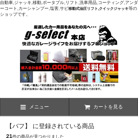
自動車,ジャッキ,移動,ポータブル,リフト,洗車用品,コーティング,アンダ
ーコート,カーシャンプー,塩害,サビ
等の
移動式油圧リフト,クイックジャッキ
ショップです。
メニュー
カートを見る
【バフ】 に登録されている商品
21
件の商品が見つかりました