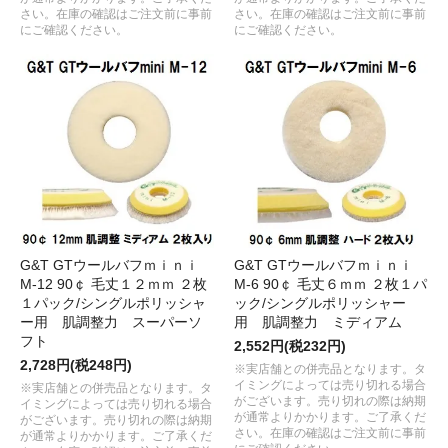
さい。在庫の確認はご注文前に事前
さい。在庫の確認はご注文前に事前
にご確認ください。
にご確認ください。
G&T GTウールバフｍｉｎｉ
G&T GTウールバフｍｉｎｉ
M-12 90￠ 毛丈１２ｍｍ ２枚
M-6 90￠ 毛丈６ｍｍ ２枚１パ
１パック/シングルポリッシャ
ック/シングルポリッシャー
ー用 肌調整力 スーパーソ
用 肌調整力 ミディアム
フト
2,552円(税232円)
2,728円(税248円)
※実店舗との併売品となります。タ
イミングによっては売り切れる場合
※実店舗との併売品となります。タ
がございます。売り切れの際は納期
イミングによっては売り切れる場合
が通常よりかかります。ご了承くだ
がございます。売り切れの際は納期
さい。在庫の確認はご注文前に事前
が通常よりかかります。ご了承くだ