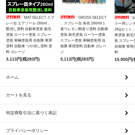
「MAT.SELECT スプ
「GROSS.SELECT
「M
レー缶 エアゾール 260ml 」
」スプレー缶 各色 260ml/１
ラー用シンナ
艶消し塗料 自動車塗装 刷毛
液ウレタン艶有り塗料 自動車
2Kgセット
塗装 ローラー塗装 スプレー
塗装 刷毛塗装 ローラー塗装
車塗装 刷毛
塗装 車輌塗装用 自衛隊 軍用
スプレー塗装 車輌塗装用 自
装 スプレー
塗料 自動車 つや消し塗料 塗
衛隊 軍用塗料 自動車 ガレー
自衛隊 軍用
料 ガレージ
ジ
料
3,113円(税283円)
3,113円(税283円)
15,950円(
ホーム
カートを見る
特定商取引法に基づく表記
プライバシーポリシー