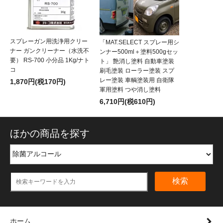
スプレーガン用洗浄用クリー
「MAT.SELECT スプレー用シ
ナー ガンクリーナー（水洗不
ンナー500ml＋塗料500gセッ
要） RS-700 小分品 1Kg/ナト
ト」 艶消し塗料 自動車塗装
コ
刷毛塗装 ローラー塗装 スプ
レー塗装 車輌塗装用 自衛隊
1,870円(税170円)
軍用塗料 つや消し塗料
6,710円(税610円)
ほかの商品を探す
検索
ホーム