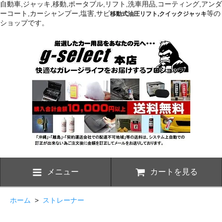
自動車,ジャッキ,移動,ポータブル,リフト,洗車用品,コーティング,アンダ
ーコート,カーシャンプー,塩害,サビ
等の
移動式油圧リフト,クイックジャッキ
ショップです。
メニュー
カートを見る
ホーム
>
ストレーナー