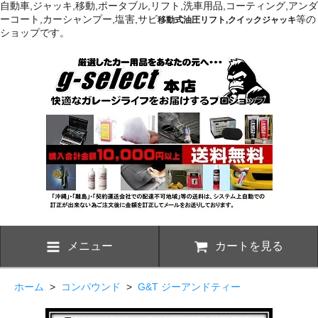
自動車,ジャッキ,移動,ポータブル,リフト,洗車用品,コーティング,アンダ
ーコート,カーシャンプー,塩害,サビ
等の
移動式油圧リフト,クイックジャッキ
ショップです。
メニュー
カートを見る
ホーム
>
コンパウンド
>
G&T ジーアンドティー