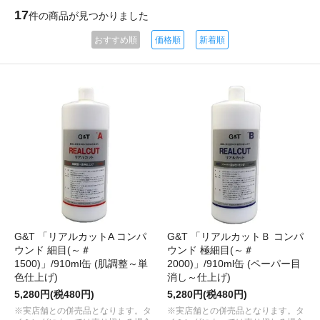
17
件の商品が見つかりました
おすすめ順
価格順
新着順
G&T 「リアルカットA コンパ
G&T 「リアルカットＢ コンパ
ウンド 細目(～＃
ウンド 極細目(～＃
1500)」/910ml缶 (肌調整～単
2000)」/910ml缶 (ペーパー目
色仕上げ)
消し～仕上げ)
5,280円(税480円)
5,280円(税480円)
※実店舗との併売品となります。タ
※実店舗との併売品となります。タ