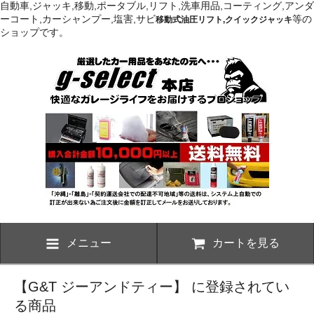
自動車,ジャッキ,移動,ポータブル,リフト,洗車用品,コーティング,アンダ
ーコート,カーシャンプー,塩害,サビ
等の
移動式油圧リフト,クイックジャッキ
ショップです。
メニュー
カートを見る
【G&T ジーアンドティー】 に登録されてい
る商品