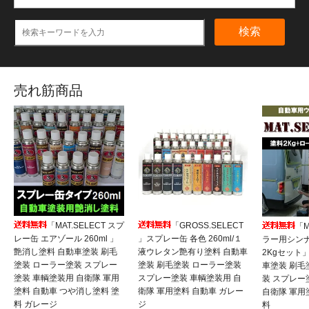
検索
売れ筋商品
「MAT.SELECT スプ
「GROSS.SELECT
「M
レー缶 エアゾール 260ml 」
」スプレー缶 各色 260ml/１
ラー用シンナ
艶消し塗料 自動車塗装 刷毛
液ウレタン艶有り塗料 自動車
2Kgセット
塗装 ローラー塗装 スプレー
塗装 刷毛塗装 ローラー塗装
車塗装 刷毛
塗装 車輌塗装用 自衛隊 軍用
スプレー塗装 車輌塗装用 自
装 スプレー
塗料 自動車 つや消し塗料 塗
衛隊 軍用塗料 自動車 ガレー
自衛隊 軍用
料 ガレージ
ジ
料