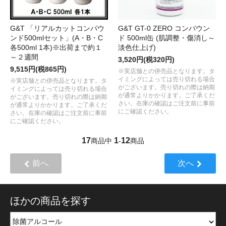
G&T 「リアルカットコンパウ
G&T GT-0 ZERO コンパウン
ンド500mlセット」(A・B・C
ド 500ml缶 (肌調整・傷消し～
各500ml 1本)※出荷まで約１
淡色仕上げ)
～２週間
3,520円(税320円)
9,515円(税865円)
※実店舗との併売品となります。タ
イミングによっては売り切れる場合
※実店舗との併売品となります。タ
がございます。売り切れの際は納期
イミングによっては売り切れる場合
が通常よりかかります。ご了承くだ
がございます。売り切れの際は納期
さい。在庫の確認はご注文前に事前
が通常よりかかります。ご了承くだ
にご確認ください。
さい。在庫の確認はご注文前に事前
にご確認ください。
17
1
12
商品中
-
商品
前へ
次へ
ほかの商品を探す