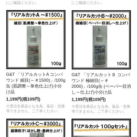
にご確認ください。
にご確認ください。
G&T 「リアルカットA コンパ
G&T 「リアルカットＢ コンパ
ウンド 細目(～＃1500)」/100g
ウンド 極細目(～＃
缶 (肌調整～単色仕上げ)小分
2000)」/100g缶 (ペーパー目消
け品
し～仕上げ)小分け品
1,199円(税109円)
1,199円(税109円)
※受注生産品となる為、返品・交換
※受注生産品となる為、返品・交換
等できません。ご了承ください。
等できません。ご了承ください。