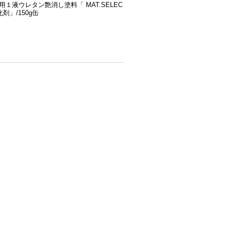
用１液ウレタン艶消し塗料「 MAT.SELEC
剤」/150g缶