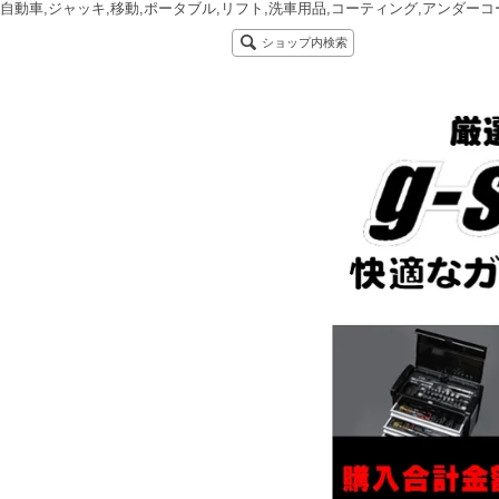
自動車,ジャッキ,移動,ポータブル,リフト,洗車用品,コーティング,アンダーコ
ショップ内検索