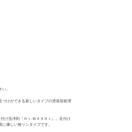
さい。
足づけができる新しいタイプの塗装前処理
付け洗浄剤『ＨＩ-ＷＡＳＨ＋』。足付け
境に優しい無リンタイプです。