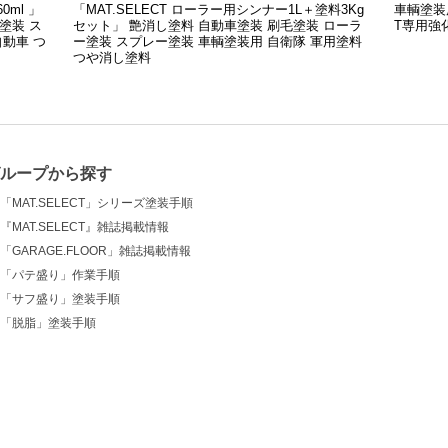
0ml 」
「MAT.SELECT ローラー用シンナー1L＋塗料3Kg
車輌塗装
塗装 ス
セット」 艶消し塗料 自動車塗装 刷毛塗装 ローラ
T専用強化
自動車 つ
ー塗装 スプレー塗装 車輌塗装用 自衛隊 軍用塗料
つや消し塗料
グループから探す
「MAT.SELECT」シリーズ塗装手順
『MAT.SELECT』雑誌掲載情報
「GARAGE.FLOOR」雑誌掲載情報
「パテ盛り」作業手順
「サフ盛り」塗装手順
「脱脂」塗装手順