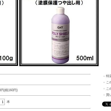
特
こ
こ
60円(税160円)
買
本