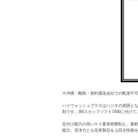
※沖縄・離島・契約運送会社での配達不
ハイウォッシュプラスはハジキの原因と
剤です。3Mスカッフソフト7400に付け
足付け能力の高いケイ素系研磨剤と、素材
能力、洗浄力とも従来製品を上回る性能