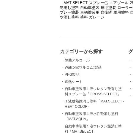
「MAT.SELECT スプレー缶 エアゾール 26
艶消し塗料 自動車塗装 刷毛塗装 ローラー
プレー塗装 車輌塗装用 自衛隊 軍用塗料 
や消し塗料 塗料 ガレージ
カテゴリーから探す
除菌アルコール
Walcom(ワルコム)製品
PPG製品
遮熱シート
自動車塗装用１液ウレタン艶有り塗
料スプレー缶「GROSS.SELECT」
１液耐熱艶消し塗料「MAT.SELECT -
HEAT COLOR-」
自動車塗装用１液水性艶消し塗料
「MAT.AQUA」
自動車塗装用１液ウレタン艶消し塗
料「MAT.SELECT」