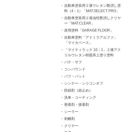
自動車塗装用２液ウレタン艶消し塗
料（4：1）「MAT.SELECT PRO」
自動車塗装用２液油性艶消しクリヤ
ー「MAT.CLEAR」
床用塗料「GARAGE FLOOR」
自動車塗料「アドミラアルファ」
「マイカベース」
「マイティラック 10：1」２液アク
リルウレタン樹脂系上塗り塗料
パテ・サフ
コンパウンド
バフ・パット
シンナー・シリコンオフ
防錆剤（錆止め）
洗車・コーティング
密着剤・接着剤
シーラー
剥離剤
クリヤー