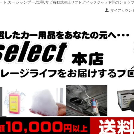
ート,カーシャンプー,塩害,サビ
等のショッ
移動式油圧リフト,クイックジャッキ
マイアカウン