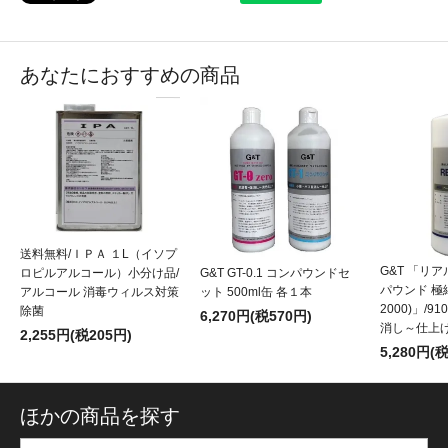
あなたにおすすめの商品
送料無料/ＩＰＡ １L（イソプ
G&T 「リ
ロピルアルコール）小分け品/
G&T GT-0.1 コンパウンドセ
パウンド 極
アルコール 消毒ウィルス対策
ット 500ml缶 各１本
2000)」/9
除菌
6,270円(税570円)
消し～仕上げ
2,255円(税205円)
5,280円(
ほかの商品を探す