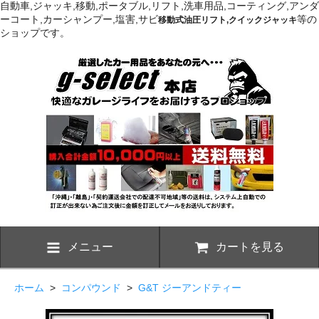
自動車,ジャッキ,移動,ポータブル,リフト,洗車用品,コーティング,アンダ
ーコート,カーシャンプー,塩害,サビ
等の
移動式油圧リフト,クイックジャッキ
ショップです。
メニュー
カートを見る
ホーム
>
コンパウンド
>
G&T ジーアンドティー