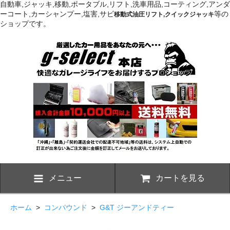
自動車,ジャッキ,移動,ポータブル,リフト,洗車用品,コーティング,アンダ
ーコート,カーシャンプー,塩害,サビ
等の
移動式油圧リフト,クイックジャッキ
ショップです。
メニュー
カートを見る
ホーム
>
コンパウンド
>
G&T ジーアンドティー