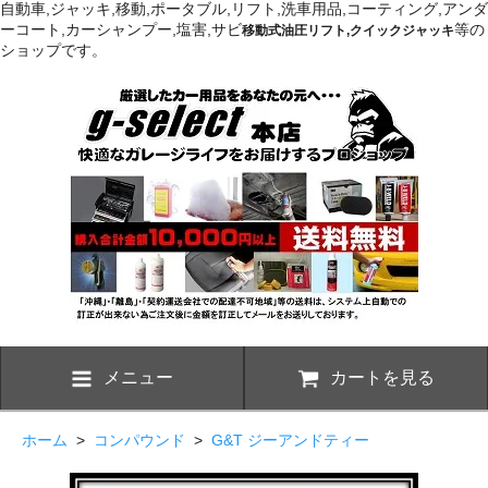
自動車,ジャッキ,移動,ポータブル,リフト,洗車用品,コーティング,アンダ
ーコート,カーシャンプー,塩害,サビ
等の
移動式油圧リフト,クイックジャッキ
ショップです。
メニュー
カートを見る
ホーム
>
コンパウンド
>
G&T ジーアンドティー