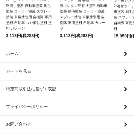
ラー用シンナ
艶消し塗料 自動車塗装 刷毛
液ウレタン艶有り塗料 自動車
2Kgセット
塗装 ローラー塗装 スプレー
塗装 刷毛塗装 ローラー塗装
車塗装 刷毛
塗装 車輌塗装用 自衛隊 軍用
スプレー塗装 車輌塗装用 自
装 スプレー
塗料 自動車 つや消し塗料 塗
衛隊 軍用塗料 自動車 ガレー
自衛隊 軍用
料 ガレージ
ジ
料
3,113円(税283円)
3,113円(税283円)
15,950円(
ホーム
カートを見る
特定商取引法に基づく表記
プライバシーポリシー
お問い合わせ