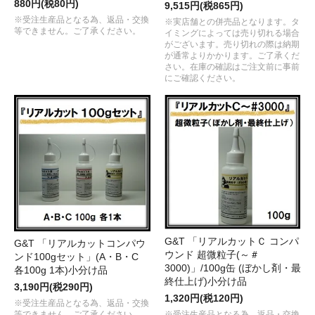
880円(税80円)
9,515円(税865円)
※受注生産品となる為、返品・交換
※実店舗との併売品となります。タ
等できません。ご了承ください。
イミングによっては売り切れる場合
がございます。売り切れの際は納期
が通常よりかかります。ご了承くだ
さい。在庫の確認はご注文前に事前
にご確認ください。
G&T 「リアルカットＣ コンパ
G&T 「リアルカットコンパウ
ウンド 超微粒子(～＃
ンド100gセット」(A・B・C
3000)」/100g缶 (ぼかし剤・最
各100g 1本)小分け品
終仕上げ)小分け品
3,190円(税290円)
1,320円(税120円)
※受注生産品となる為、返品・交換
等できません。ご了承ください。
※受注生産品となる為、返品・交換