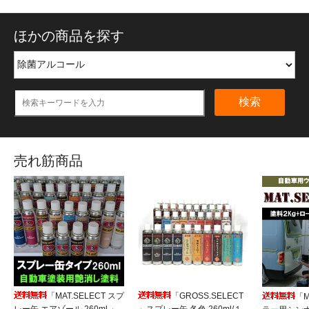
ほかの商品を探す
検索
売れ筋商品
「MAT.SELECT スプ
「GROSS.SELECT
「M
レー缶 エアゾール 260ml 」
」スプレー缶 各色 260ml/１