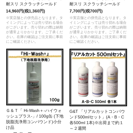
耐スリ スクラッチシールド
耐スリ スクラッチシールド
14,960円(税1,360円)
7,700円(税700円)
※実店舗との併売品となります。タ
※実店舗との併売品となります。タ
イミングによっては売り切れる場合
イミングによっては売り切れる場合
がございます。売り切れの際は納期
がございます。売り切れの際は納期
が通常よりかかります。ご了承くだ
が通常よりかかります。ご了承くだ
さい。在庫の確認はご注文前に事前
さい。在庫の確認はご注文前に事前
にご確認ください。
にご確認ください。
Ｇ＆Ｔ「 Hi-Wash＋-ハイウォ
G&T 「リアルカットコンパウ
ッシュプラス-」/ 100g缶 (下地
ンド500mlセット」(A・B・C
脱脂洗浄用コンパウンド)小分
各500ml 1本)※出荷まで約１
け品
～２週間