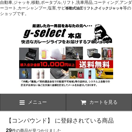
自動車,ジャッキ,移動,ポータブル,リフト,洗車用品,コーティング,アンダ
ーコート,カーシャンプー,塩害,サビ
等の
移動式油圧リフト,クイックジャッキ
ショップです。
メニュー
カートを見る
【コンパウンド】 に登録されている商品
29
件の商品が見つかりました