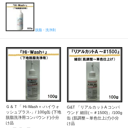
脱脂・洗浄剤
Ｇ＆Ｔ「 Hi-Wash＋-ハイウォ
G&T 「リアルカットA コンパ
ッシュプラス-」/ 100g缶 (下地
ウンド 細目(～＃1500)」/100g
脱脂洗浄用コンパウンド)小分
缶 (肌調整～単色仕上げ)小分
け品
け品