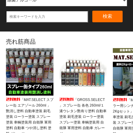
検索
売れ筋商品
「MAT.SELECT スプ
「GROSS.SELECT
「M
レー缶 エアゾール 260ml 」
」スプレー缶 各色 260ml/１
ラー用シンナ
艶消し塗料 自動車塗装 刷毛
液ウレタン艶有り塗料 自動車
2Kgセット
塗装 ローラー塗装 スプレー
塗装 刷毛塗装 ローラー塗装
車塗装 刷毛
塗装 車輌塗装用 自衛隊 軍用
スプレー塗装 車輌塗装用 自
装 スプレー
塗料 自動車 つや消し塗料 塗
衛隊 軍用塗料 自動車 ガレー
自衛隊 軍用