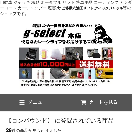
自動車,ジャッキ,移動,ポータブル,リフト,洗車用品,コーティング,アンダ
ーコート,カーシャンプー,塩害,サビ
等の
移動式油圧リフト,クイックジャッキ
ショップです。
メニュー
カートを見る
【コンパウンド】 に登録されている商品
29
件の商品が見つかりました