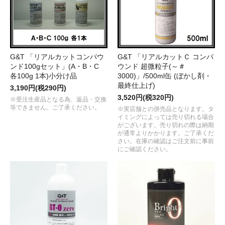
G&T 「リアルカットコンパウ
G&T 「リアルカットＣ コンパ
ンド100gセット」(A・B・C
ウンド 超微粒子(～＃
各100g 1本)小分け品
3000)」/500ml缶 (ぼかし剤・
最終仕上げ)
3,190円(税290円)
3,520円(税320円)
※受注生産品となる為、返品・交換
等できません。ご了承ください。
※実店舗との併売品となります。タ
イミングによっては売り切れる場合
がございます。売り切れの際は納期
が通常よりかかります。ご了承くだ
さい。在庫の確認はご注文前に事前
にご確認ください。