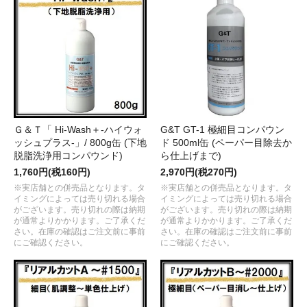
Ｇ＆Ｔ「 Hi-Wash＋-ハイウォ
G&T GT-1 極細目コンパウン
ッシュプラス-」/ 800g缶 (下地
ド 500ml缶 (ペーパー目除去か
脱脂洗浄用コンパウンド)
ら仕上げまで)
1,760円(税160円)
2,970円(税270円)
※実店舗との併売品となります。タ
※実店舗との併売品となります。タ
イミングによっては売り切れる場合
イミングによっては売り切れる場合
がございます。売り切れの際は納期
がございます。売り切れの際は納期
が通常よりかかります。ご了承くだ
が通常よりかかります。ご了承くだ
さい。在庫の確認はご注文前に事前
さい。在庫の確認はご注文前に事前
にご確認ください。
にご確認ください。