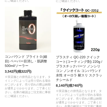
にご確認ください。
にご確認ください。
コンパウンド ブライト０(細
プラスティ QC-220 クイック
目) ペーパー目消し・肌調整
コート(コーティング剤) 220g /
500ml/ソーラー
プラスチックパーツ ノンシリ
コン ノンオイル コンパウンド
3,542円(税322円)
水性 オーロラ 耐スリ スクラッ
※実店舗との併売品となります。タ
チシールド
イミングによっては売り切れる場合
がございます。売り切れの際は納期
8,140円(税740円)
が通常よりかかります。ご了承くだ
※実店舗との併売品となります。タ
さい。在庫の確認はご注文前に事前
イミングによっては売り切れる場合
にご確認ください。
がございます。売り切れの際は納期
が通常よりかかります。ご了承くだ
さい。在庫の確認はご注文前に事前