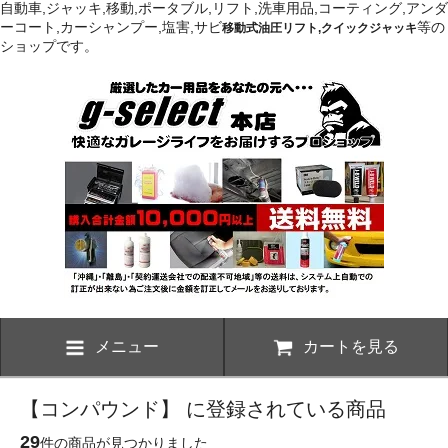
自動車,ジャッキ,移動,ポータブル,リフト,洗車用品,コーティング,アンダ
ーコート,カーシャンプー,塩害,サビ
等の
移動式油圧リフト,クイックジャッキ
ショップです。
メニュー
カートを見る
【コンパウンド】 に登録されている商品
29
件の商品が見つかりました