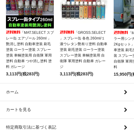
「MAT.SELECT スプ
「GROSS.SELECT
「M
レー缶 エアゾール 260ml 」
」スプレー缶 各色 260ml/１
ラー用シンナ
艶消し塗料 自動車塗装 刷毛
液ウレタン艶有り塗料 自動車
2Kgセット
塗装 ローラー塗装 スプレー
塗装 刷毛塗装 ローラー塗装
車塗装 刷毛
塗装 車輌塗装用 自衛隊 軍用
スプレー塗装 車輌塗装用 自
装 スプレー
塗料 自動車 つや消し塗料 塗
衛隊 軍用塗料 自動車 ガレー
自衛隊 軍用
料 ガレージ
ジ
料
3,113円(税283円)
3,113円(税283円)
15,950円(
ホーム
カートを見る
特定商取引法に基づく表記