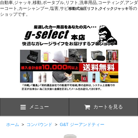
自動車,ジャッキ,移動,ポータブル,リフト,洗車用品,コーティング,アンダ
ーコート,カーシャンプー,塩害,サビ
等の
移動式油圧リフト,クイックジャッキ
ショップです。
メニュー
カートを見る
ホーム
>
コンパウンド
>
G&T ジーアンドティー