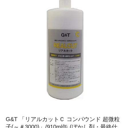
G&T 「リアルカットＣ コンパウンド 超微粒
子(～＃3000)」/910ml缶 (ぼかし剤・最終仕